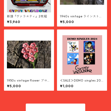
新譜『ヴァラエティ』2枚組
1940s vintage ラインストー
ン イヤリング
¥3,960
¥5,000
1950s vintage flower ブロー
≪SALE≫DEMO singles 202
チ 花 pink
4
¥5,000
¥1,000
商品一覧に戻る