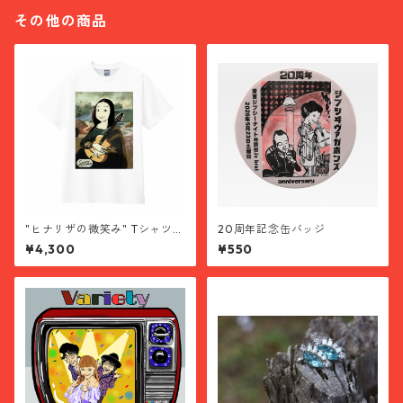
その他の商品
"ヒナリザの微笑み" Tシャツ
20周年記念缶バッジ
Lサイズ
¥4,300
¥550