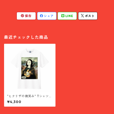
保存
シェア
LINE
ポスト
最近チェックした商品
"ヒナリザの微笑み" Tシャツ
Lサイズ
¥4,300