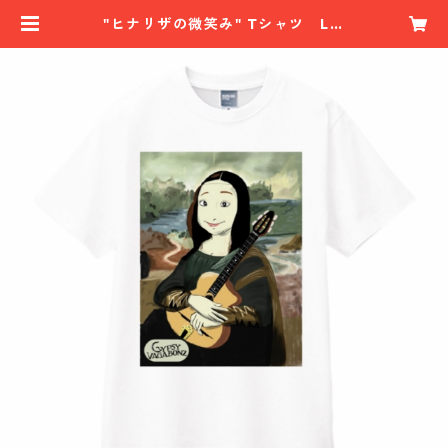
"ヒナリザの微笑み" Tシャツ Lサ
イズ | vagabonz