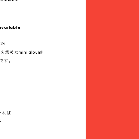
available
024
めたmini album!!
源です。
いれば
旺