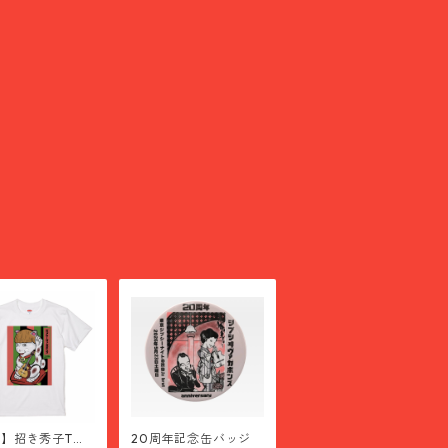
】招き秀子Tシ
20周年記念缶バッジ