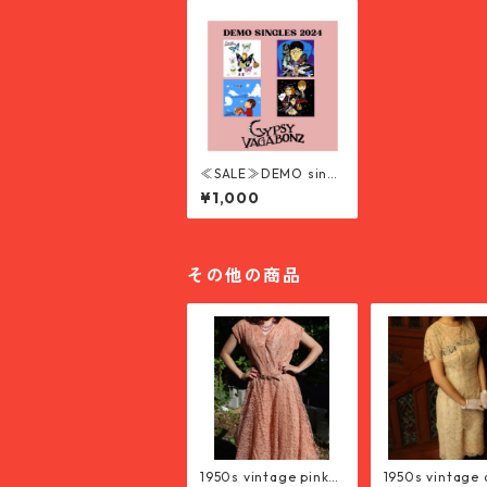
≪SALE≫DEMO singl
es 2024
¥1,000
その他の商品
1950s vintage pink
1950s vintage 