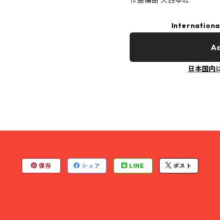
作曲編曲 大西孝旺
Internationa
Ad
日本国内
保存
シェア
LINE
ポスト