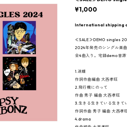
¥1,000
International shipping 
≪SALE≫DEMO singles 2
2024年発売のシングル楽曲を集
全4曲入り。宅録demo音
1.迷蝶
作詞作曲編曲 大西孝旺
2.飛行機にのって
作曲 秀子 編曲 大西孝旺
3.生きる生きている生きて
作詞作曲 秀子 編曲 大西孝
4.drama