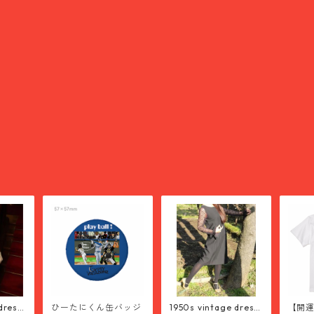
dress
ひーたにくん缶バッジ
1950s vintage dress
【開運