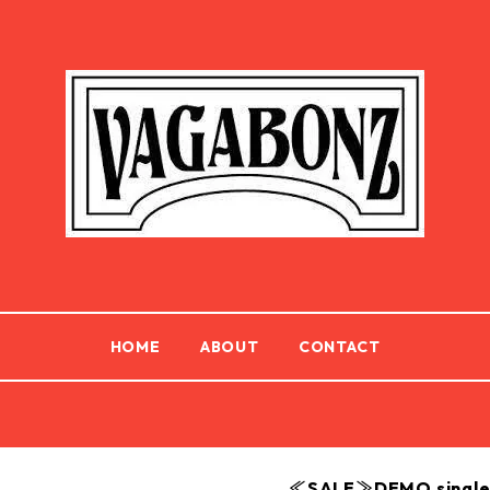
HOME
ABOUT
CONTACT
≪SALE≫DEMO single