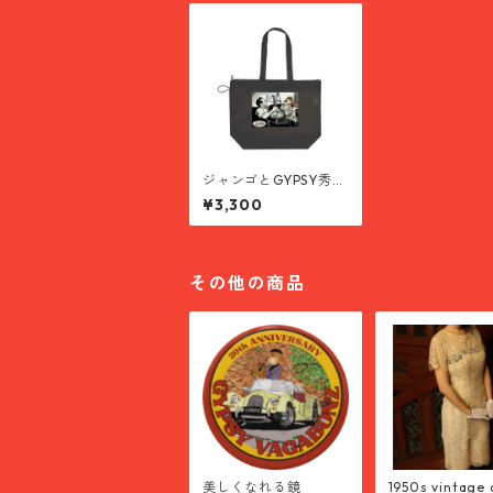
ジャンゴとGYPSY秀子
が遂に出逢った歴史的
¥3,300
BAG
その他の商品
美しくなれる鏡
1950s vintage 