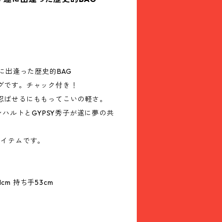
遂に出逢った歴史的BAG
グです。チャック付き！
忍ばせるにももってこいの軽さ。
ンハルトとGYPSY秀子が遂に夢の共
アイテムです。
1cm 持ち手53cm